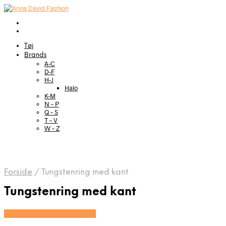
Tøj
Brands
A-C
D-F
H-J
Halo
K-M
N – P
Q – S
T – V
W – Z
Forside
/
Tungstenring med kant
Tungstenring med kant
Se prisen hos Marjoe.dk