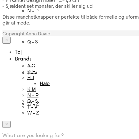
– Sjældent set mønster, der skiller sig ud
N – P
Disse manchetknapper er perfekte til både formelle og uformell
går af mode.
Copyright Anna David
×
Q – S
Tøj
Brands
A-C
D-F
T – V
H-J
Halo
K-M
N – P
Q – S
W – Z
T – V
W – Z
×
What are you looking for?