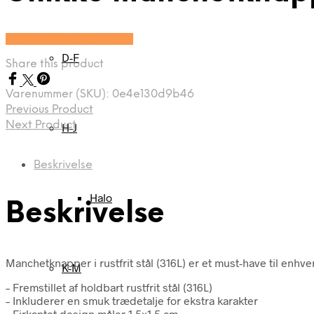
Se prisen hos Marjoe.dk
D-F
Share this product
Varenummer (SKU):
0e4e130d9b46
Previous Product
Next Product
H-J
Beskrivelse
Halo
Beskrivelse
Manchetknapper i rustfrit stål (316L) er et must-have til en
K-M
– Fremstillet af holdbart rustfrit stål (316L)
– Inkluderer en smuk trædetalje for ekstra karakter
– Firkantet design måler 1,5×1,5 cm