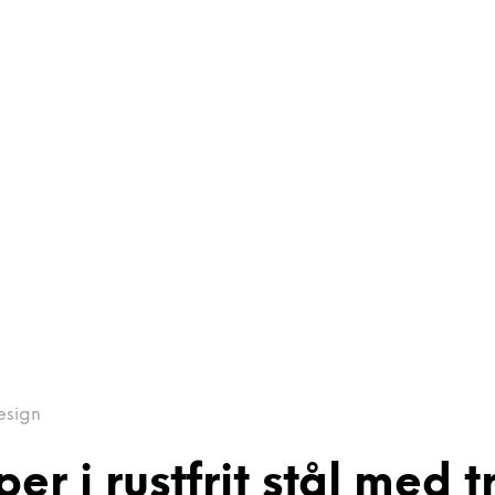
esign
 i rustfrit stål med 