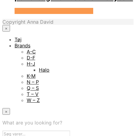
Se prisen hos Australian Bodycare
Copyright Anna David
×
Tøj
Brands
A-C
D-F
H-J
Halo
K-M
N – P
Q – S
T – V
W – Z
×
What are you looking for?