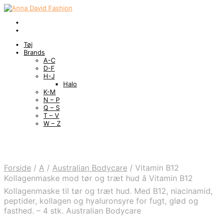
Tøj
Brands
A-C
D-F
H-J
Halo
K-M
N – P
Q – S
T – V
W – Z
Forside
/
A
/
Australian Bodycare
/
Vitamin B12
Kollagenmaske mod tør og træt hud â Vitamin B12
Kollagenmaske til tør og træt hud. Med B12, niacinamid,
peptider, kollagen og hyaluronsyre for fugt, glød og
fasthed. – 4 stk. Australian Bodycare