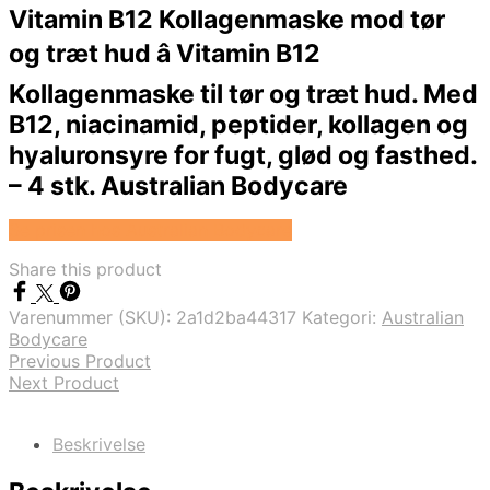
Vitamin B12 Kollagenmaske mod tør
og træt hud â Vitamin B12
Kollagenmaske til tør og træt hud. Med
B12, niacinamid, peptider, kollagen og
hyaluronsyre for fugt, glød og fasthed.
– 4 stk. Australian Bodycare
Se prisen hos Australian Bodycare
Share this product
Varenummer (SKU):
2a1d2ba44317
Kategori:
Australian
Bodycare
Previous Product
Next Product
Beskrivelse