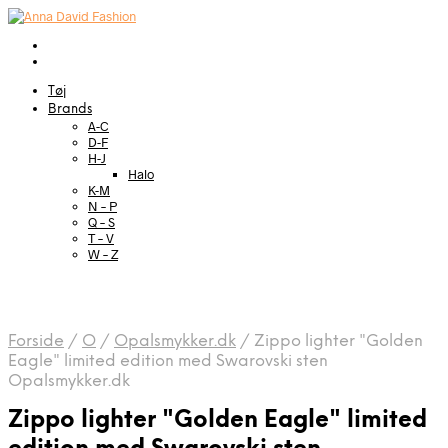
Tøj
Brands
A-C
D-F
H-J
Halo
K-M
N – P
Q – S
T – V
W – Z
Forside
/
O
/
Opalsmykker.dk
/
Zippo lighter "Golden
Eagle" limited edition med Swarovski sten
Opalsmykker.dk
Zippo lighter "Golden Eagle" limited