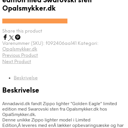
edition med Swarovski sten
Opalsmykker.dk
Se prisen hos OpalSmykker.dk
Share this product
Varenummer (SKU):
f092406aa141
Kategori:
Opalsmykker.dk
Previous Product
Next Product
Beskrivelse
Beskrivelse
Annadavid.dk fandt Zippo lighter "Golden Eagle" limited
edition med Swarovski sten fra Opalsmykker.dk hos
OpalSmykker.dk.
Denne unikke Zippo lighter model i Limited
Edition,Â leveres med enÂ lækker opbevaringsæske og har