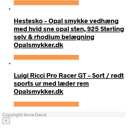
Se prisen hos OpalSmykker.dk
Hestesko – Opal smykke vedhæng
med hvid sne opal sten, 925 Sterling
sølv & rhodium belægning
Opalsmykker.dk
Se prisen hos OpalSmykker.dk
Luigi Ricci Pro Racer GT – Sort / rødt
sports ur med læder rem
Opalsmykker.dk
Se prisen hos OpalSmykker.dk
Copyright Anna David
×