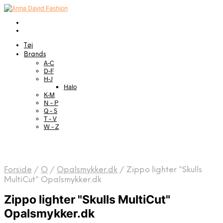
Tøj
Brands
A-C
D-F
H-J
Halo
K-M
N – P
Q – S
T – V
W – Z
Forside
/
O
/
Opalsmykker.dk
/
Zippo lighter "Skulls
MultiCut" Opalsmykker.dk
Zippo lighter "Skulls MultiCut"
Opalsmykker.dk