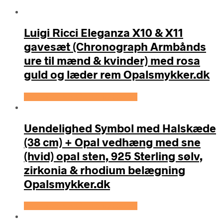
Luigi Ricci Eleganza X10 & X11
gavesæt (Chronograph Armbånds
ure til mænd & kvinder) med rosa
guld og læder rem Opalsmykker.dk
Se prisen hos OpalSmykker.dk
Uendelighed Symbol med Halskæde
(38 cm) + Opal vedhæng med sne
(hvid) opal sten, 925 Sterling sølv,
zirkonia & rhodium belægning
Opalsmykker.dk
Se prisen hos OpalSmykker.dk