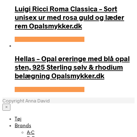
Luigi Ricci Roma Classica – Sort
unisex ur med rosa guld og læder
rem Opalsmykker.dk
Se prisen hos OpalSmykker.dk
Hellas – Opal øreringe med blå opal
sten, 925 Sterling sølv & rhodium
belægning Opalsmykker.dk
Se prisen hos OpalSmykker.dk
Copyright Anna David
×
Tøj
Brands
A-C