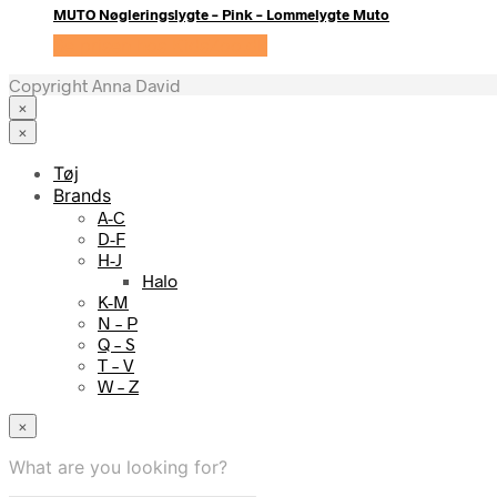
MUTO Nøgleringslygte – Pink – Lommelygte Muto
Se prisen hos KidsZoo.dk
Copyright Anna David
×
×
Tøj
Brands
A-C
D-F
H-J
Halo
K-M
N – P
Q – S
T – V
W – Z
×
What are you looking for?