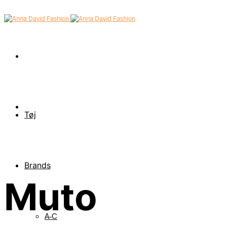
Tøj
Brands
Muto
A-C