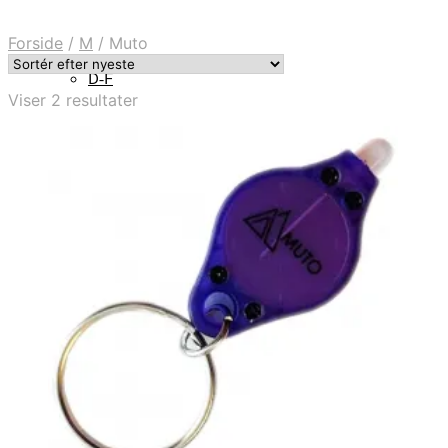
Forside
/
M
/
Muto
D-F
Sorteret
Viser 2 resultater
efter
seneste
H-J
Halo
K-M