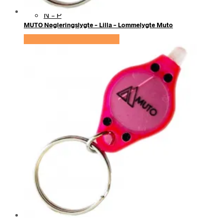
N – P
MUTO Nøgleringslygte – Lilla – Lommelygte Muto
Se prisen hos KidsZoo.dk
Q – S
T – V
W – Z