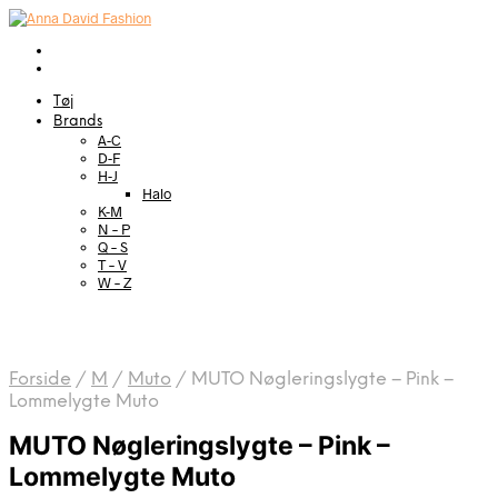
Tøj
Brands
A-C
D-F
H-J
Halo
K-M
N – P
Q – S
T – V
W – Z
Forside
/
M
/
Muto
/
MUTO Nøgleringslygte – Pink –
Lommelygte Muto
MUTO Nøgleringslygte – Pink –
Lommelygte Muto