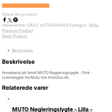
Se prisen hos KidsZoo.dk
Share this product
Varenummer (SKU):
aff7452b445d
Kategori:
Muto
Previous Product
Next Product
Beskrivelse
Beskrivelse
Annadavid.dk fandt MUTO Nøgleringslygte – Pink –
Lommelygte fra Muto hos KidsZoo.dk.
Relaterede varer
MUTO Nøgleringslygte – Lilla –