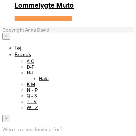
Lommelygte Muto
Se prisen hos KidsZoo.dk
Copyright Anna David
×
Tøj
Brands
A-C
D-F
H-J
Halo
K-M
N – P
Q – S
T – V
W – Z
×
What are you looking for?