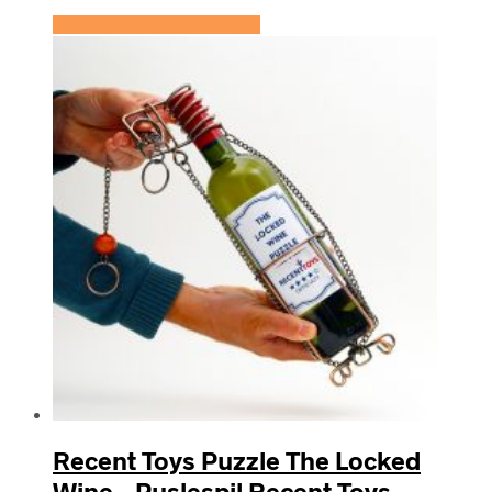
Se prisen hos KidsZoo.dk
Recent Toys Puzzle The Locked
Wine – Puslespil Recent Toys