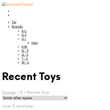
Tøj
Brands
A-C
D-F
H-J
Halo
K-M
N – P
Q – S
T – V
W – Z
Recent Toys
Forside
/
R
/
Recent Toys
Sorteret
Viser 5 resultater