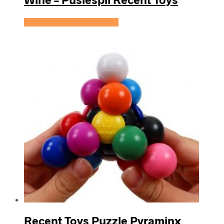
Se prisen hos KidsZoo.dk
Recent Toys Puzzle Pyraminx