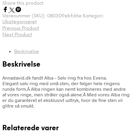
Share this product
Varenummer (SKU):
080309ebfd6e
Kategori:
Ukategoriseret
Previous Product
Next Product
Beskrivelse
Beskrivelse
Annadavid.dk fandt Alba – Sølv ring fra hos Evena.
Elegant sølv ring med små sten, der følger hele ringens
runde form.Â Alba ringen kan nemt kombineres med andre
af vores ringe, men stråler også alene.Â Med vores Alba ring
er du garanteret et eksklusivt udtryk, hvor de fine sten vil
glitre så smukt.
Relaterede varer