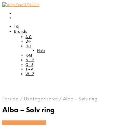
Tøj
Brands
A-C
D-F
H-J
Halo
K-M
N – P
Q – S
T – V
W – Z
Forside
/
Ukategoriseret
/
Alba – Sølv ring
Alba – Sølv ring
Se prisen hos Evena