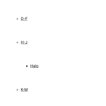
D-F
H-J
Halo
K-M