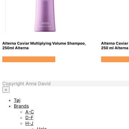
Alterna Caviar Multiplying Volume Shampoo,
Alterna Caviar
250ml Alterna
250 ml Alterna
Se prisen hos HairOutlet
Se prisen ho
Copyright Anna David
×
Tøj
Brands
A-C
D-F
H-J