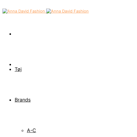
Tøj
Brands
A-C