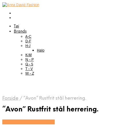
Tøj
Brands
A-C
D-F
H-J
Halo
K-M
N – P
Q – S
T – V
W – Z
Forside
/
“Avon” Rustfrit stål herrering.
“Avon” Rustfrit stål herrering.
Se prisen hos Marjoe.dk