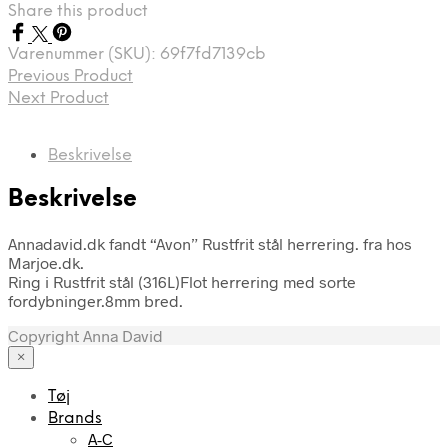
Share this product
Varenummer (SKU):
69f7fd7139cb
Previous Product
Next Product
Beskrivelse
Beskrivelse
Annadavid.dk fandt “Avon” Rustfrit stål herrering. fra hos
Marjoe.dk.
Ring i Rustfrit stål (316L)Flot herrering med sorte
fordybninger.8mm bred.
Copyright Anna David
×
Tøj
Brands
A-C