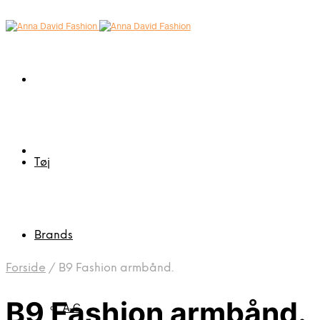
Tøj
Brands
Forside
/
B9 Fashion armbånd.
B9 Fashion armbånd.
A-C