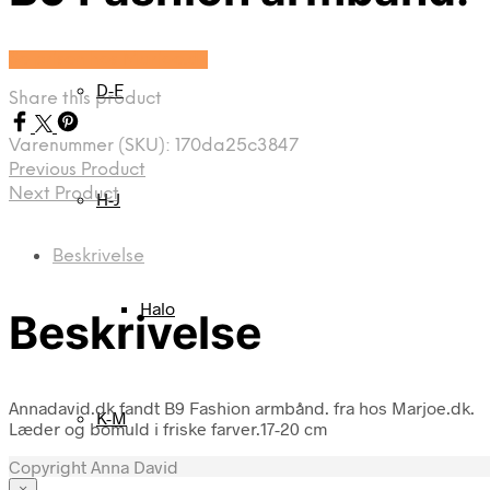
Se prisen hos Marjoe.dk
D-F
Share this product
Varenummer (SKU):
170da25c3847
Previous Product
Next Product
H-J
Beskrivelse
Halo
Beskrivelse
Annadavid.dk fandt B9 Fashion armbånd. fra hos Marjoe.dk.
K-M
Læder og bomuld i friske farver.17-20 cm
Copyright Anna David
×