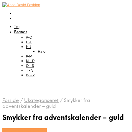
Tøj
Brands
A-C
D-F
H-J
Halo
K-M
N – P
Q – S
T – V
W – Z
Forside
/
Ukategoriseret
/
Smykker fra
adventskalender – guld
Smykker fra adventskalender – guld
Se prisen hos Evena