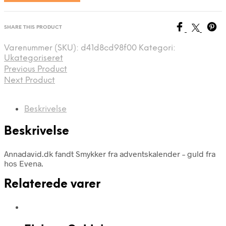
SHARE THIS PRODUCT
Varenummer (SKU):
d41d8cd98f00
Kategori:
Ukategoriseret
Previous Product
Next Product
Beskrivelse
Beskrivelse
Annadavid.dk fandt Smykker fra adventskalender – guld fra
hos Evena.
Relaterede varer