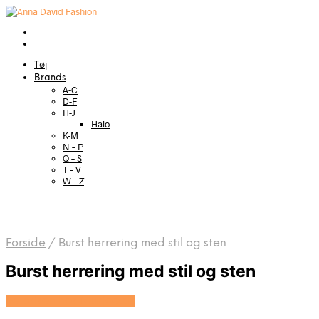
Tøj
Brands
A-C
D-F
H-J
Halo
K-M
N – P
Q – S
T – V
W – Z
Forside
/
Burst herrering med stil og sten
Burst herrering med stil og sten
Se prisen hos Marjoe.dk