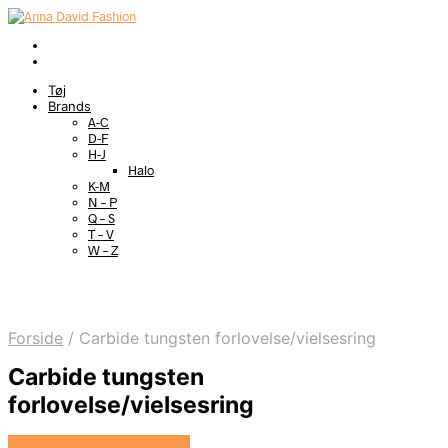
Tøj
Brands
A-C
D-F
H-J
Halo
K-M
N – P
Q – S
T – V
W – Z
Forside
/
Carbide tungsten forlovelse/vielsesring
Carbide tungsten
forlovelse/vielsesring
Se prisen hos Marjoe.dk