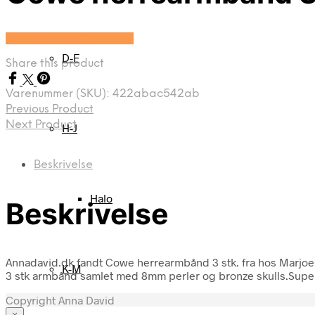
Se prisen hos Marjoe.dk
D-F
Share this product
Varenummer (SKU):
422abac542ab
Previous Product
Next Product
H-J
Beskrivelse
Halo
Beskrivelse
Annadavid.dk fandt Cowe herrearmbånd 3 stk. fra hos Marjoe
K-M
3 stk armbånd samlet med 8mm perler og bronze skulls.Super 
Copyright Anna David
×