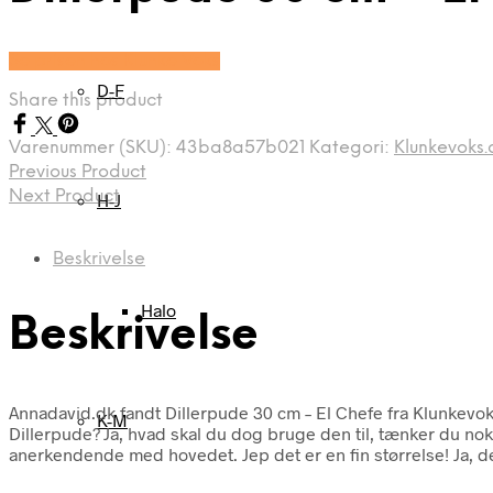
Se prisen hos Klunke Voks
D-F
Share this product
Varenummer (SKU):
43ba8a57b021
Kategori:
Klunkevoks.
Previous Product
Next Product
H-J
Beskrivelse
Halo
Beskrivelse
Annadavid.dk fandt Dillerpude 30 cm – El Chefe fra Klunkevo
K-M
Dillerpude? Ja, hvad skal du dog bruge den til, tænker du nok!
anerkendende med hovedet. Jep det er en fin størrelse! Ja, det