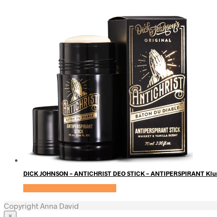
DICK JOHNSON – ANTICHRIST DEO STICK – ANTIPERSPIRANT Klu
Se prisen hos Klunke Voks
Copyright Anna David
×