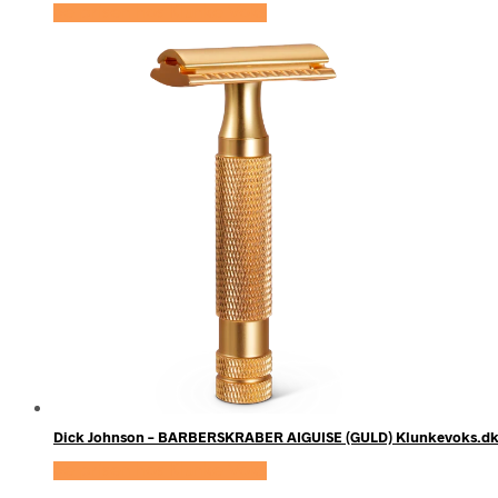
Se prisen hos Klunke Voks
Dick Johnson – BARBERSKRABER AIGUISE (GULD) Klunkevoks.d
Se prisen hos Klunke Voks