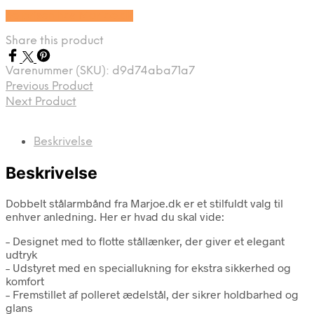
Se prisen hos Marjoe.dk
Share this product
Varenummer (SKU):
d9d74aba71a7
Previous Product
Next Product
Beskrivelse
Beskrivelse
Dobbelt stålarmbånd fra Marjoe.dk er et stilfuldt valg til
enhver anledning. Her er hvad du skal vide:
– Designet med to flotte stållænker, der giver et elegant
udtryk
– Udstyret med en speciallukning for ekstra sikkerhed og
komfort
– Fremstillet af polleret ædelstål, der sikrer holdbarhed og
glans