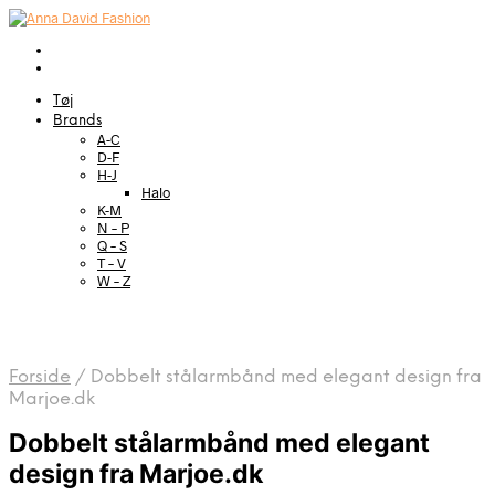
Tøj
Brands
A-C
D-F
H-J
Halo
K-M
N – P
Q – S
T – V
W – Z
Forside
/
Dobbelt stålarmbånd med elegant design fra
Marjoe.dk
Dobbelt stålarmbånd med elegant
design fra Marjoe.dk