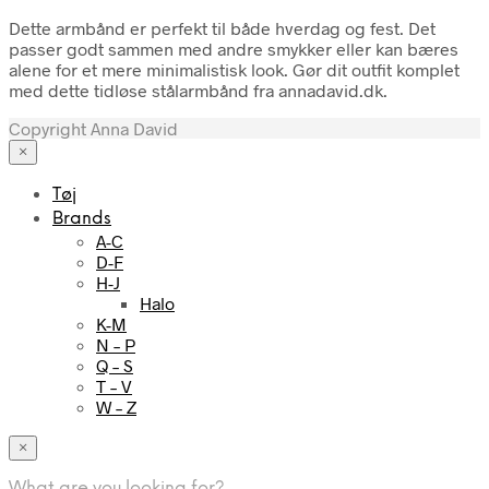
Dette armbånd er perfekt til både hverdag og fest. Det
passer godt sammen med andre smykker eller kan bæres
alene for et mere minimalistisk look. Gør dit outfit komplet
med dette tidløse stålarmbånd fra annadavid.dk.
Copyright Anna David
×
Tøj
Brands
A-C
D-F
H-J
Halo
K-M
N – P
Q – S
T – V
W – Z
×
What are you looking for?