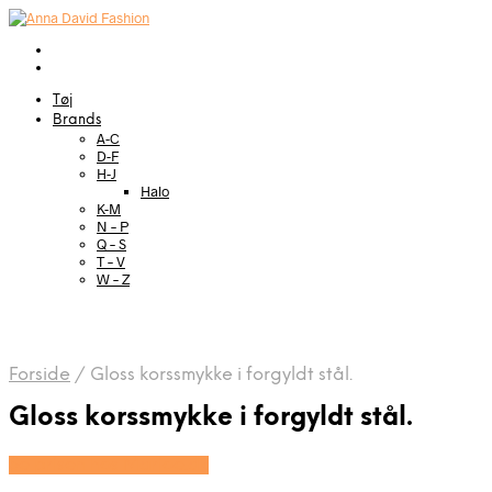
Tøj
Brands
A-C
D-F
H-J
Halo
K-M
N – P
Q – S
T – V
W – Z
Forside
/
Gloss korssmykke i forgyldt stål.
Gloss korssmykke i forgyldt stål.
Se prisen hos Marjoe.dk