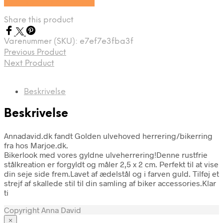
Se prisen hos Marjoe.dk
Share this product
Varenummer (SKU):
e7ef7e3fba3f
Previous Product
Next Product
Beskrivelse
Beskrivelse
Annadavid.dk fandt Golden ulvehoved herrering/bikerring
fra hos Marjoe.dk.
Bikerlook med vores gyldne ulveherrering!Denne rustfrie
stålkreation er forgyldt og måler 2,5 x 2 cm. Perfekt til at vise
din seje side frem.Lavet af ædelstål og i farven guld. Tilføj et
strejf af skallede stil til din samling af biker accessories.Klar
ti
Copyright Anna David
×