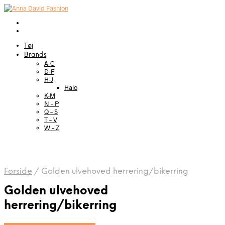
Tøj
Brands
A-C
D-F
H-J
Halo
K-M
N – P
Q – S
T – V
W – Z
Forside
/
Golden ulvehoved herrering/bikerring
Golden ulvehoved
herrering/bikerring