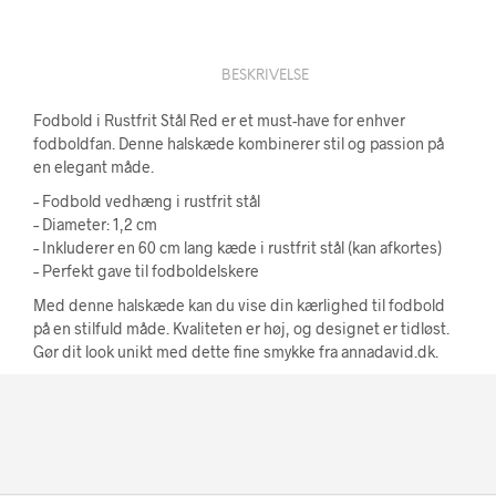
BESKRIVELSE
Fodbold i Rustfrit Stål Red er et must-have for enhver
fodboldfan. Denne halskæde kombinerer stil og passion på
en elegant måde.
– Fodbold vedhæng i rustfrit stål
– Diameter: 1,2 cm
– Inkluderer en 60 cm lang kæde i rustfrit stål (kan afkortes)
– Perfekt gave til fodboldelskere
Med denne halskæde kan du vise din kærlighed til fodbold
på en stilfuld måde. Kvaliteten er høj, og designet er tidløst.
Gør dit look unikt med dette fine smykke fra annadavid.dk.