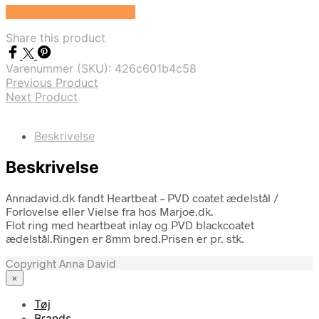
Se prisen hos Marjoe.dk
Share this product
Varenummer (SKU):
426c601b4c58
Previous Product
Next Product
Beskrivelse
Beskrivelse
Annadavid.dk fandt Heartbeat – PVD coatet ædelstål /
Forlovelse eller Vielse fra hos Marjoe.dk.
Flot ring med heartbeat inlay og PVD blackcoatet
ædelstål.Ringen er 8mm bred.Prisen er pr. stk.
Copyright Anna David
×
Tøj
Brands