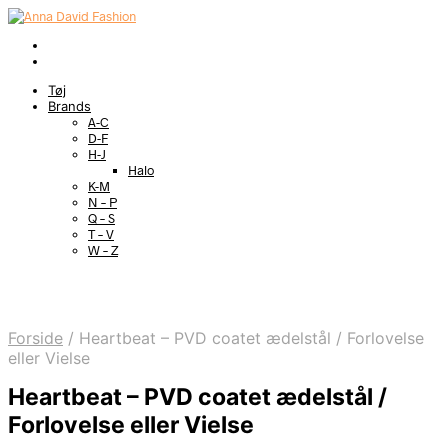
Tøj
Brands
A-C
D-F
H-J
Halo
K-M
N – P
Q – S
T – V
W – Z
Forside
/
Heartbeat – PVD coatet ædelstål / Forlovelse
eller Vielse
Heartbeat – PVD coatet ædelstål /
Forlovelse eller Vielse