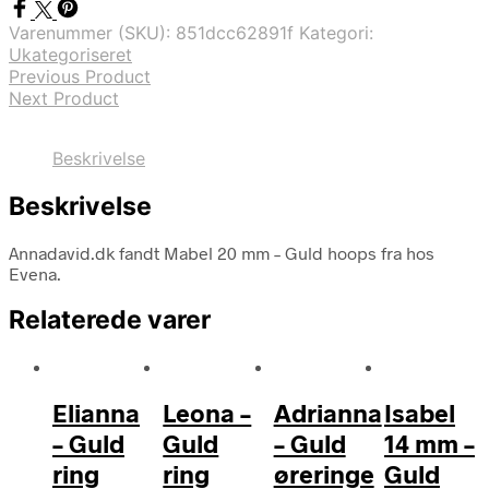
Varenummer (SKU):
851dcc62891f
Kategori:
Ukategoriseret
Previous Product
Next Product
Beskrivelse
Beskrivelse
Annadavid.dk fandt Mabel 20 mm – Guld hoops fra hos
Evena.
Relaterede varer
Elianna
Leona –
Adrianna
Isabel
– Guld
Guld
– Guld
14 mm –
ring
ring
øreringe
Guld