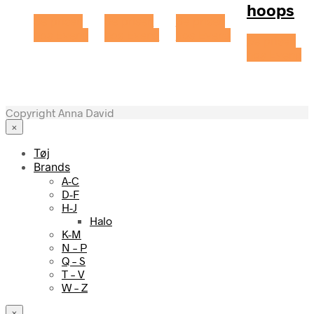
hoops
Se prisen
Se prisen
Se prisen
hos Evena
hos Evena
hos Evena
Se prisen
hos Evena
Copyright Anna David
×
Tøj
Brands
A-C
D-F
H-J
Halo
K-M
N – P
Q – S
T – V
W – Z
×