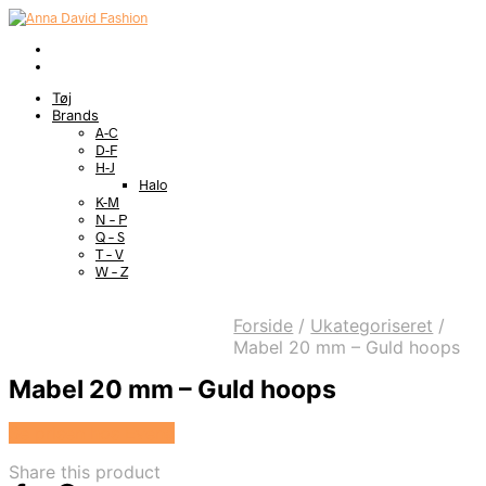
Tøj
Brands
A-C
D-F
H-J
Halo
K-M
N – P
Q – S
T – V
W – Z
Forside
/
Ukategoriseret
/
Mabel 20 mm – Guld hoops
Mabel 20 mm – Guld hoops
Se prisen hos Evena
Share this product