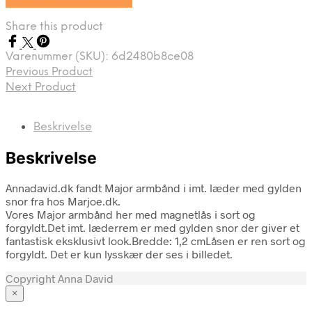
Se prisen hos Marjoe.dk
Share this product
Varenummer (SKU):
6d2480b8ce08
Previous Product
Next Product
Beskrivelse
Beskrivelse
Annadavid.dk fandt Major armbånd i imt. læder med gylden
snor fra hos Marjoe.dk.
Vores Major armbånd her med magnetlås i sort og
forgyldt.Det imt. læderrem er med gylden snor der giver et
fantastisk eksklusivt look.Bredde: 1,2 cmLåsen er ren sort og
forgyldt. Det er kun lysskær der ses i billedet.
Copyright Anna David
×