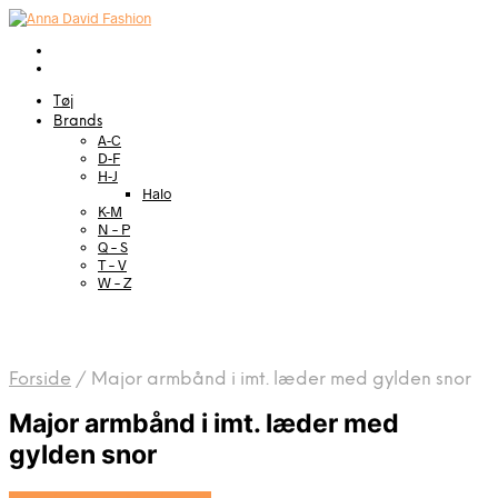
Tøj
Brands
A-C
D-F
H-J
Halo
K-M
N – P
Q – S
T – V
W – Z
Forside
/
Major armbånd i imt. læder med gylden snor
Major armbånd i imt. læder med
gylden snor