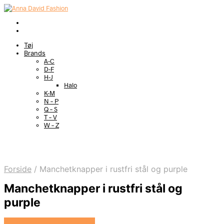
Tøj
Brands
A-C
D-F
H-J
Halo
K-M
N – P
Q – S
T – V
W – Z
Forside
/
Manchetknapper i rustfri stål og purple
Manchetknapper i rustfri stål og
purple
Se prisen hos Marjoe.dk