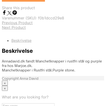
Share this product
Varenummer (SKU):
f0b1dccd29e8
Previous Product
Next Product
Beskrivelse
Beskrivelse
Annadavid.dk fandt Manchetknapper i rustfri stål og purple
fra hos Marjoe.dk.
Manchetknapper i Rustfri stål.Purple stone.
Copyright Anna David
×
×
Tøj
Brands
What are you looking for?
A-C
D-F