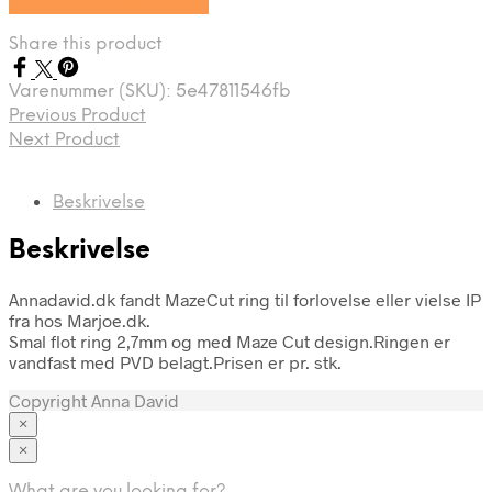
Se prisen hos Marjoe.dk
Share this product
Varenummer (SKU):
5e47811546fb
Previous Product
Next Product
Beskrivelse
Beskrivelse
Annadavid.dk fandt MazeCut ring til forlovelse eller vielse IP
fra hos Marjoe.dk.
Smal flot ring 2,7mm og med Maze Cut design.Ringen er
vandfast med PVD belagt.Prisen er pr. stk.
Copyright Anna David
×
×
Tøj
What are you looking for?
Brands