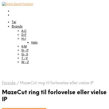
Tøj
Brands
A-C
D-F
H-J
Halo
K-M
N – P
Q – S
T – V
W – Z
Forside
/
MazeCut ring til forlovelse eller vielse IP
MazeCut ring til forlovelse eller vielse
IP