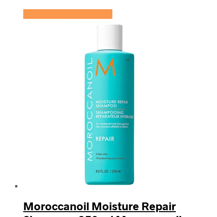
Se prisen hos HairOutlet
Moroccanoil Moisture Repair