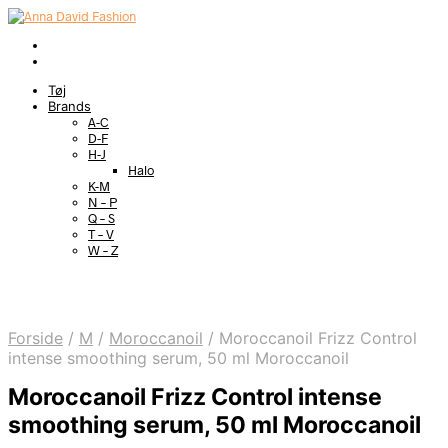
Tøj
Brands
A-C
D-F
H-J
Halo
K-M
N – P
Q – S
T – V
W – Z
Forside
/
M
/
Moroccanoil
/
Moroccanoil Frizz Control
intense smoothing serum, 50 ml Moroccanoil
Moroccanoil Frizz Control intense
smoothing serum, 50 ml Moroccanoil