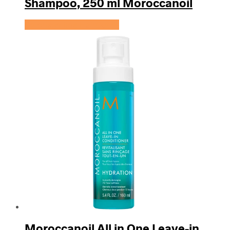
Shampoo, 250 ml Moroccanoil
Se prisen hos HairOutlet
Moroccanoil All in One Leave-in