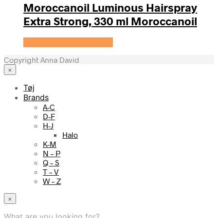
Moroccanoil Luminous Hairspray
Extra Strong, 330 ml Moroccanoil
Se prisen hos HairOutlet
Copyright Anna David
×
Tøj
Brands
A-C
D-F
H-J
Halo
K-M
N – P
Q – S
T – V
W – Z
×
What are you looking for?