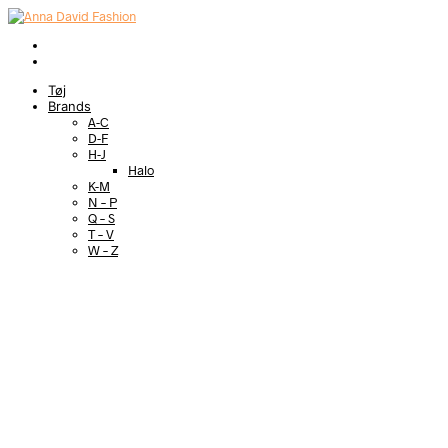
Tøj
Brands
A-C
D-F
H-J
Halo
K-M
N – P
Q – S
T – V
W – Z