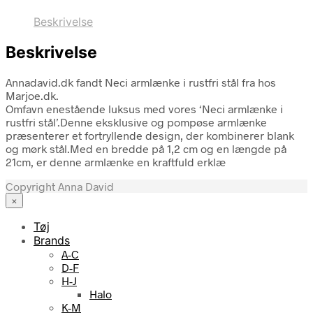
Beskrivelse
Beskrivelse
Annadavid.dk fandt Neci armlænke i rustfri stål fra hos
Marjoe.dk.
Omfavn enestående luksus med vores ‘Neci armlænke i
rustfri stål’.Denne eksklusive og pompøse armlænke
præsenterer et fortryllende design, der kombinerer blank
og mørk stål.Med en bredde på 1,2 cm og en længde på
21cm, er denne armlænke en kraftfuld erklæ
Copyright Anna David
×
Tøj
Brands
A-C
D-F
H-J
Halo
K-M