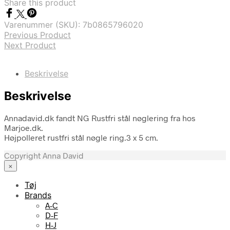
Share this product
Varenummer (SKU):
7b0865796020
Previous Product
Next Product
Beskrivelse
Beskrivelse
Annadavid.dk fandt NG Rustfri stål nøglering fra hos
Marjoe.dk.
Højpolleret rustfri stål nøgle ring.3 x 5 cm.
Copyright Anna David
×
Tøj
Brands
A-C
D-F
H-J