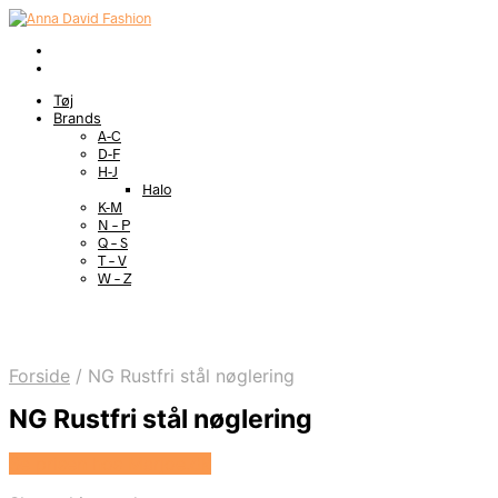
Tøj
Brands
A-C
D-F
H-J
Halo
K-M
N – P
Q – S
T – V
W – Z
Forside
/
NG Rustfri stål nøglering
NG Rustfri stål nøglering
Se prisen hos Marjoe.dk