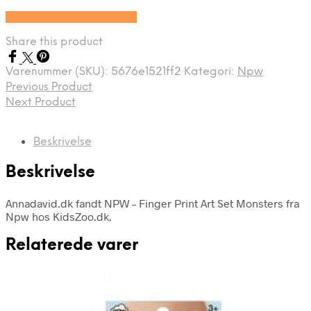
Se prisen hos KidsZoo.dk
Share this product
Varenummer (SKU):
5676e1521ff2
Kategori:
Npw
Previous Product
Next Product
Beskrivelse
Beskrivelse
Annadavid.dk fandt NPW – Finger Print Art Set Monsters fra
Npw hos KidsZoo.dk.
Relaterede varer