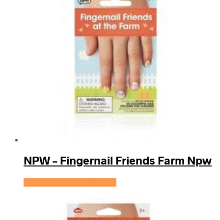
NPW – Fingernail Friends Farm Npw
Se prisen hos KidsZoo.dk