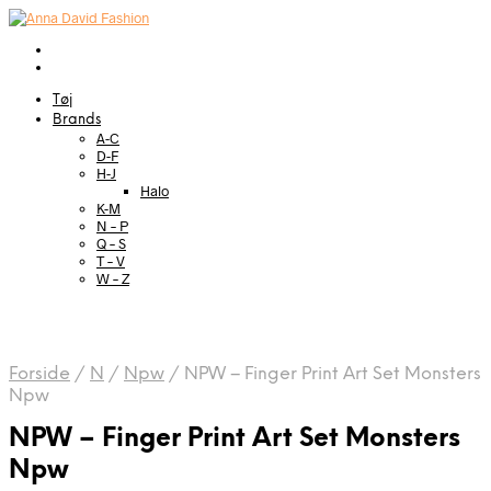
Tøj
Brands
A-C
D-F
H-J
Halo
K-M
N – P
Q – S
T – V
W – Z
Forside
/
N
/
Npw
/
NPW – Finger Print Art Set Monsters
Npw
NPW – Finger Print Art Set Monsters
Npw