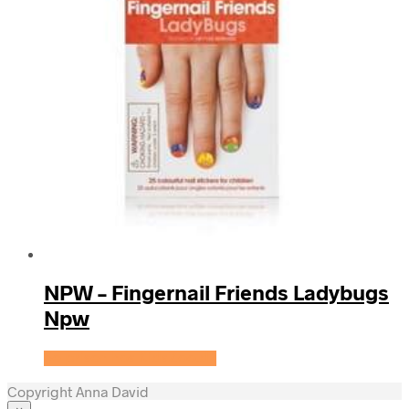
NPW – Fingernail Friends Ladybugs
Npw
Se prisen hos KidsZoo.dk
Copyright Anna David