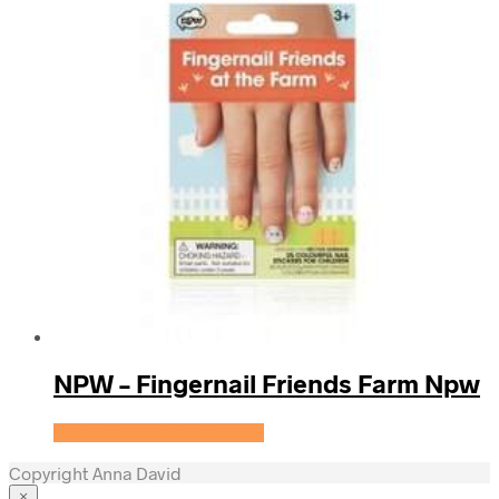
NPW – Fingernail Friends Farm Npw
Se prisen hos KidsZoo.dk
Copyright Anna David
×