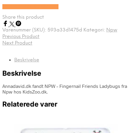
Se prisen hos KidsZoo.dk
Share this product
Varenummer (SKU):
593a33d1475d
Kategori:
Npw
Previous Product
Next Product
Beskrivelse
Beskrivelse
Annadavid.dk fandt NPW – Fingernail Friends Ladybugs fra
Npw hos KidsZoo.dk.
Relaterede varer