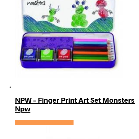
NPW – Finger Print Art Set Monsters
Npw
Se prisen hos KidsZoo.dk