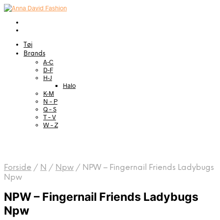
Tøj
Brands
A-C
D-F
H-J
Halo
K-M
N – P
Q – S
T – V
W – Z
Forside
/
N
/
Npw
/
NPW – Fingernail Friends Ladybugs
Npw
NPW – Fingernail Friends Ladybugs
Npw