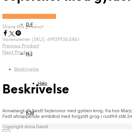
Se prisen hos Marjoe.dk
D-F
Share this product
Varenummer (SKU):
69f3f93b24b1
Previous Product
Next Product
H-J
Beskrivelse
Halo
Beskrivelse
Annadavid.dk fandt Sejlersnor med gylden krog. fra hos Marj
K-M
Fedt afslappende armbånd med forgyldt grog i rustfrit stål.
Copyright Anna David