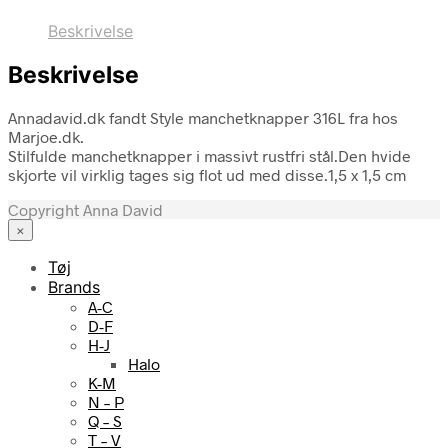
Beskrivelse
Beskrivelse
Annadavid.dk fandt Style manchetknapper 316L fra hos
Marjoe.dk.
Stilfulde manchetknapper i massivt rustfri stål.Den hvide
skjorte vil virklig tages sig flot ud med disse.1,5 x 1,5 cm
Copyright Anna David
×
Tøj
Brands
A-C
D-F
H-J
Halo
K-M
N – P
Q – S
T – V