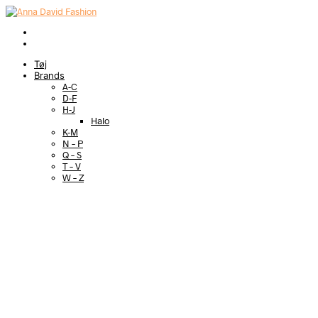
Tøj
Brands
A-C
D-F
H-J
Halo
K-M
N – P
Q – S
T – V
W – Z