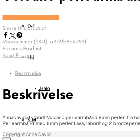
Se prisen hos Marjoe.dk
D-F
Share this product
Varenummer (SKU):
a3d9b8d4783f
Previous Product
Next Product
H-J
Beskrivelse
Halo
Beskrivelse
Annadavid.dk fandt Vulcano perlearmbånd 8mm perler. fra ho
K-M
Perlearmbånd med 8mm perler.Lava, laborit og 2 bronzeperl
Copyright Anna David