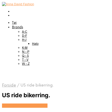
Tøj
Brands
A-C
D-F
H-J
Halo
K-M
N – P
Q – S
T – V
W – Z
Forside
/
US ride bikerring.
US ride bikerring.
Se prisen hos Marjoe.dk