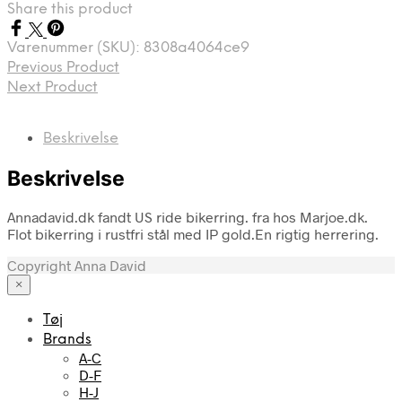
Share this product
Varenummer (SKU):
8308a4064ce9
Previous Product
Next Product
Beskrivelse
Beskrivelse
Annadavid.dk fandt US ride bikerring. fra hos Marjoe.dk.
Flot bikerring i rustfri stål med IP gold.En rigtig herrering.
Copyright Anna David
×
Tøj
Brands
A-C
D-F
H-J