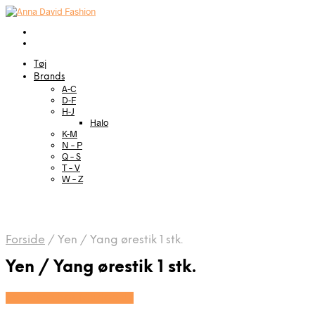
Tøj
Brands
A-C
D-F
H-J
Halo
K-M
N – P
Q – S
T – V
W – Z
Forside
/
Yen / Yang ørestik 1 stk.
Yen / Yang ørestik 1 stk.
Se prisen hos Marjoe.dk