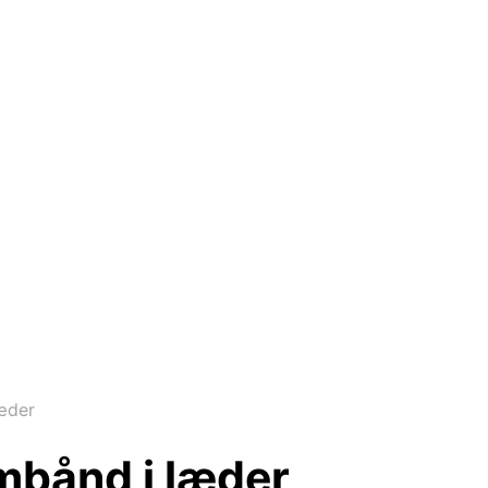
æder
mbånd i læder