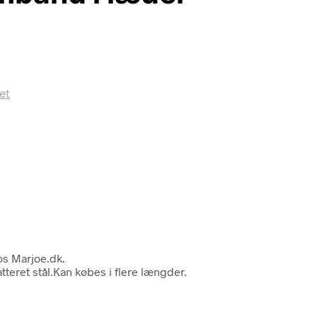
et
os Marjoe.dk.
teret stål.Kan købes i flere længder.