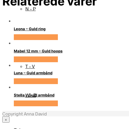
Relaterede varer
N – P
Leona – Guld ring
Se prisen hos Evena
Q – S
Mabel 12 mm – Guld hoops
Se prisen hos Evena
T – V
Luna – Guld armbånd
Se prisen hos Evena
W – Z
Stella – Guld armbånd
Se prisen hos Evena
Copyright Anna David
×