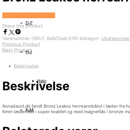
Se prisen hos Marjoe.dk
D-F
Share this product
Varenummer (SKU):
8e805aec5191
Kategori:
Ukategoriser
Previous Product
Next Product
H-J
Beskrivelse
Halo
Beskrivelse
Annadavid.dk fandt Bronz Leakos herrearmbånd i læder fra h
K-M
6mm læder-flet i super kvalitet og med magnetlås i bronze mat