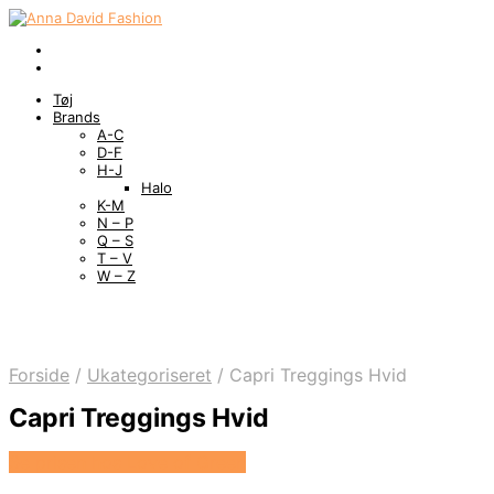
Tøj
Brands
A-C
D-F
H-J
Halo
K-M
N – P
Q – S
T – V
W – Z
Forside
/
Ukategoriseret
/
Capri Treggings Hvid
Capri Treggings Hvid
Se prisen hos Love of Green