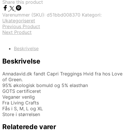
Share this product
Varenummer (SKU):
d51bbd008370
Kategori:
Ukategoriseret
Previous Product
Next Product
Beskrivelse
Beskrivelse
Annadavid.dk fandt Capri Treggings Hvid fra hos Love
of Green.
95% økologisk bomuld og 5% elasthan
GOTS certificeret
Veganer venlig
Fra Living Crafts
Fås i S, M, L og XL
Store i størrelsen
Relaterede varer