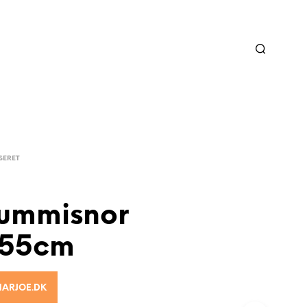
SERET
gummisnor
55cm
MARJOE.DK