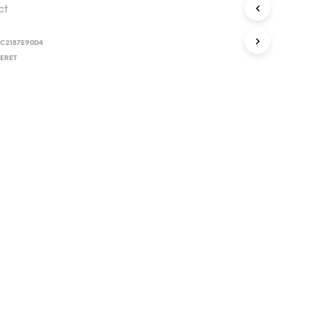
ct
C2187E90D4
ERET