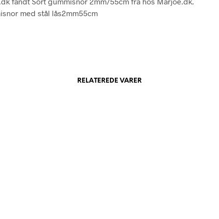
.dk fandt Sort gummisnor 2mm/55cm fra hos Marjoe.dk.
isnor med stål lås2mm55cm
RELATEREDE VARER